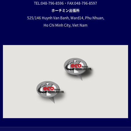
TEL:048-796-8596・FAX:048-796-8597
ホーチミン出張所
525/146 Huynh Van Banh,
Ward14, Phu Nhuan,
Ho Chi Minh City, Viet Nam