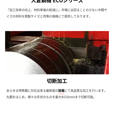
大倉鋼機 ECOシリーズ
「加工効率の向上、材料単価の削減に」市場に出回ることの少ない中間サ
イズの材料を既製サイズと同等の価格にて提供しております。
切断加工
あらゆる特殊鋼に対応出来る最新鋭の
設備
にて高品質な加工を行います。
丸鋼をはじめ、様々な形状のものを最大Φ530mmまで切断可能。