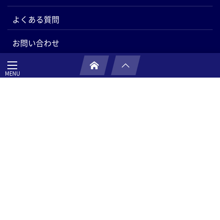
よくある質問
お問い合わせ
大倉鋼機株式会社
本社
〒332-0027 埼玉県川口市緑町8-1
TEL:048-256-4713・FAX:048-251-0678
埼玉中央営業所
〒362-0806 埼玉県北足立郡伊奈町小室671-7
TEL:048-796-8596・FAX:048-796-8597
ホーチミン出張所
525/146 Huynh Van Banh,
Ward14, Phu Nhuan,
Ho Chi Minh City, Viet Nam