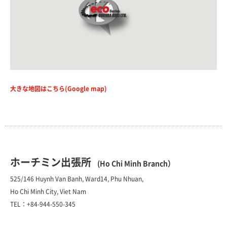
大きな地図はこちら(Google map)
ホーチミン出張所
(Ho Chi Minh Branch）
525/146 Huynh Van Banh, Ward14, Phu Nhuan,
Ho Chi Minh City, Viet Nam
TEL：+84-944-550-345