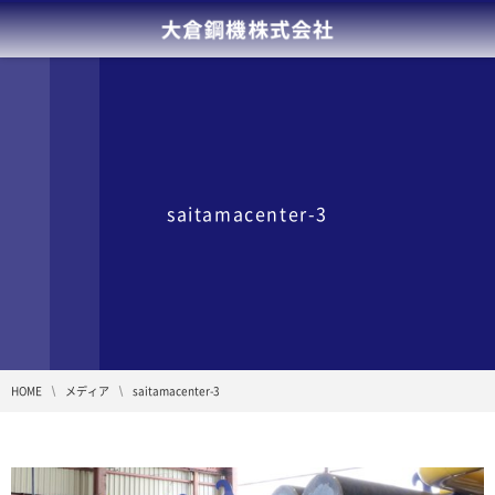
saitamacenter-3
HOME
メディア
saitamacenter-3